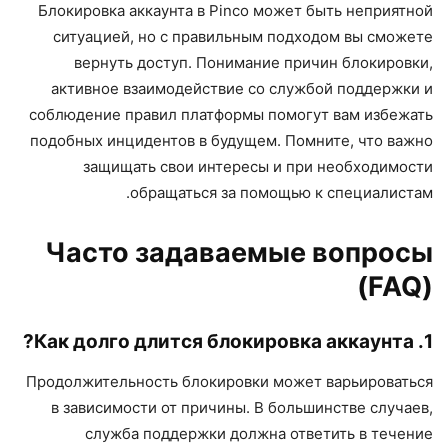
Блокировка аккаунта в Pinco может быть неприятной
ситуацией, но с правильным подходом вы сможете
вернуть доступ. Понимание причин блокировки,
активное взаимодействие со службой поддержки и
соблюдение правил платформы помогут вам избежать
подобных инцидентов в будущем. Помните, что важно
защищать свои интересы и при необходимости
обращаться за помощью к специалистам.
Часто задаваемые вопросы
(FAQ)
1. Как долго длится блокировка аккаунта?
Продолжительность блокировки может варьироваться
в зависимости от причины. В большинстве случаев,
служба поддержки должна ответить в течение