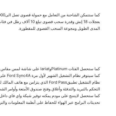
كما ستتمكن الشاحنة من التعامل مع حمولة قصوى تصل الى2000رطل للفئة الأساسية المزودة
بعجلات 18 إنش وقدرة سحب قصوى تبلغ 10 آلاف رطل في فئاتXLT ولاريات بوجود بطارية
المدى الطويل ومجوعة السحب القصوى للمقطورة.
كما ستحصل الفئات Platinumوlariat على شاشة لمس مقاس 15إنش بشكل عامودي
كما سيتوفر نظام التشغيل الشهير لأول مرة Ford Sync4A على هذه الفئات كما سيتضمن
نظام التشغيل تطبيقFord Pass الذي يتزامن مع هاتف المالك لتوفير وظائف السيارة مثل
التحكم بالتبريد والتدفئة وأغلاق وفتح صندوق الأمتعة وأوامر 
كما ستحصل لايتننج على مودم يمكنه توفير شبكة واي فاي داخل ا
تحديثات البرامج عبر الهواء للحفاظ على أنظمة المعلومات والترف