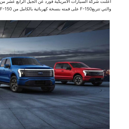
أعلنت شركة السيارات الامريكية فورد عن الجيل الرابع عشر من سلسلة 
والتي تتربعF-150 على قمته بنسخة كهربائية بالكامل من F-150 تحمل أسم لايتنج (ford) وتعني البرق .