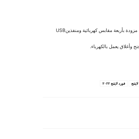
بحجم حمولة يصل الى 400 لتر وبوزن 400 رطل إضافة الى انها مزودة بأربعة مقابس كهربائية ومنفذينUSB
ح وأغلاق يعمل بالكهرباء.
ايتنج
فورد لايتنج ٢٠٢٢