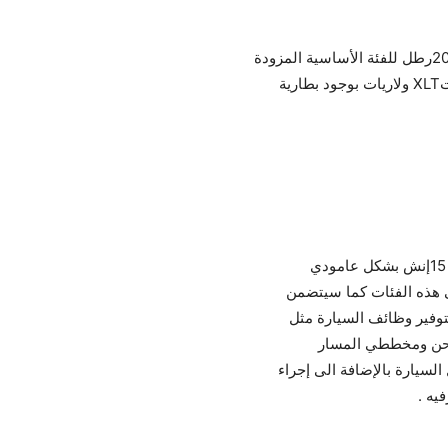
الشحن ومخططي المسار
لسيارة بالإضافة الى إجراء
يه .