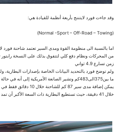
وقد جاءت فورد لايتننج بأربعة أنظمة للقيادة هي:
(Normal -Sport – Off-Road – Towing)
اما بالنسبة الى منظومة القوة ومدى السير تعتمد شاحنة فورد لا
من المحركات ونظام دفع كلي لتتفوق بذلك على النسخة رابتور F-150 من طراز2017 التي سجلت
زمن تسارع 4.9 ثواني
ولم توضح فورد بالتحديد البيانات الخاصة بإصدارات البطارية، ول
ما بين375الى483كم وتشير الصانعة الأمريكية إلى أنه في حالة استخدام شاحن سريع 150 كيلو وات
يمكن إضافة مدى سير 87 كم للشاحنة خلال 10 دقائق فقط في البطارية الأكبر، أو شحن من 15 إلى 80%
خلال 41 دقيقة، حيث تستطيع البطارية ذات السعة الأكبر أن تمد المنازل بالطاقة لمدة ثلاثة أيام وفقا لفورد.