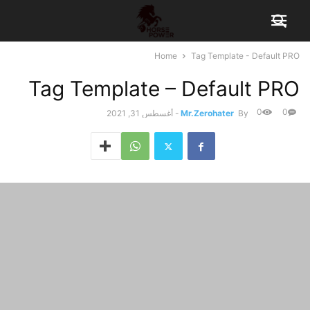
Home
Tag Template - Default PRO
Tag Template – Default PRO
0
0
By
Mr.Zerohater
-
أغسطس 31, 2021